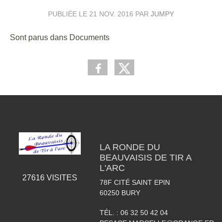
PUBLIÉE LE
21 NOV. 2016
PAR
JUMPY
Sont parus dans Documents
LA RONDE DU
BEAUVAISIS DE TIR A
L'ARC
27616
VISITES
78F CITÉ SAINT EPIN
60250
BURY
TÉL. :
06 32 50 42 04