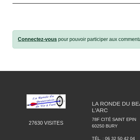
Connectez-vous
pour pouvoir participer aux commenta
LA RONDE DU BEA
L'ARC
78F CITÉ SAINT EPIN
27630
VISITES
60250
BURY
TÉL. :
06 32 50 42 04